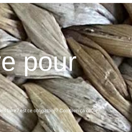
re pour
uels faire? est ce obligatoire? Combien ça coûte?