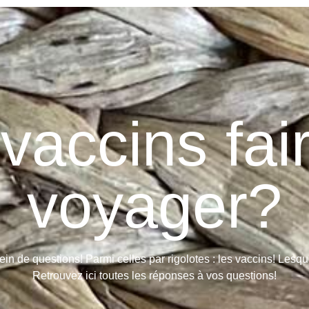
vaccins fai
voyager?
in de questions! Parmi celles par rigolotes : les vaccins! Lesq
Retrouvez ici toutes les réponses à vos questions!