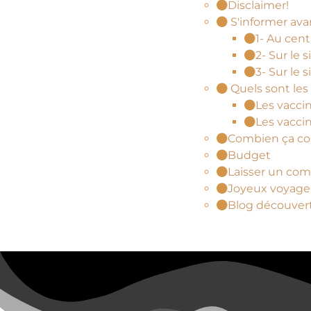
Disclaimer!
S'informer ava
1- Au cent
2- Sur le s
3- Sur le
Quels sont les 
Les vaccin
Les vacc
Combien ça co
Budget
Laisser un com
Joyeux voyage
Blog découver