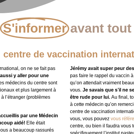
S'informer
avant tout
 centre de vaccination interna
national, on ne se fait pas
Jérémy avait super peur de
aussi y aller pour une
pas faire le rappel du vaccin à
s médecins du centre sont
qu’on attendait vraiment bea
tionaux et plus largement à
vous.
Je savais que s’il ne se 
 à l’étranger (problèmes
être rude pour lui.
Au final, t
à cette médecin qu’on remerci
centre de vaccination internat
accueillis par une Médecin
vous, vous pouvez
vous référer
ucoup aidé!
Elle était
centre, ou bien il faudra vous
a nous a beaucoup rassurés
spécifiquement l’institut pasteu