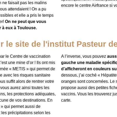
 ne faisait pas les malins
encore le centre Airfrance si v
ous attendaient ! On a pu
sibles et elle a pris le temps
er!
On ne peut que vous
r à eux à Toulouse.
r le site de l'institut Pasteur de
par le Centre de vaccination
A l’inverse, vous pouvez
aussi
’est une mine d’or ! Ils ont mis
gauche une maladie spécifiq
mmée « METIS » qui permet de
d’afficheront en couleurs sur
ve avec les risques sanitaire
dessous, j’ai coché « Hépatite
ous suffit alors de rentrer votre
oranges sont concernées. Le si
t vous aurez ainsi toutes les
propose aussi des petites fich
ins, les protections adéquates,
vaccins. Vous les trouverez j
cune de vos destinations. En
carte.
o » qui permet aussi de
 les précipitations selon les