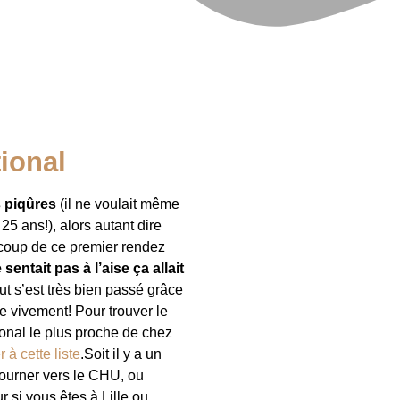
tional
s piqûres
(il ne voulait même
 25 ans!), alors autant dire
ucoup de ce premier rendez
sentait pas à l’aise ça allait
out s’est très bien passé grâce
e vivement! Pour trouver le
ional le plus proche de chez
 à cette liste
.Soit il y a un
 tourner vers le CHU, ou
r si vous êtes à Lille ou