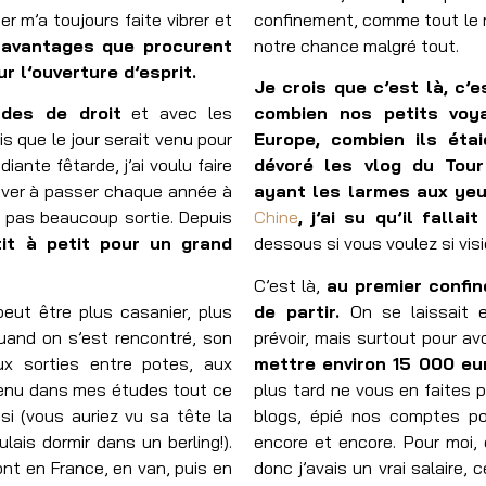
r m’a toujours faite vibrer et
confinement, comme tout le 
x
avantages que procurent
notre chance malgré tout.
r l’ouverture d’esprit.
Je crois que c’est là, c’
des de droit
et avec les
combien nos petits vo
s que le jour serait venu pour
Europe, combien ils étai
diante fêtarde, j’ai voulu faire
dévoré les vlog du To
iver à passer chaque année à
ayant les larmes aux yeu
s pas beaucoup sortie. Depuis
Chine
, j’ai su qu’il fallai
tit à petit pour un grand
dessous si vous voulez si visi
C’est là,
au premier confin
peut être plus casanier, plus
de partir.
On se laissait 
Quand on s’est rencontré, son
prévoir, mais surtout pour avo
ux sorties entre potes, aux
mettre environ 15 000 e
outenu dans mes études tout ce
plus tard ne vous en faites p
i (vous auriez vu sa tête la
blogs, épié nos comptes po
ulais dormir dans un berling!).
encore et encore. Pour moi,
t en France, en van, puis en
donc j’avais un vrai salaire,