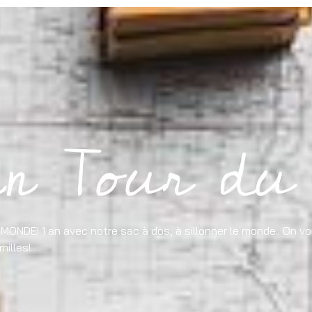
 en Tour du
 MONDE! 1 an avec notre sac à dos, à sillonner le monde.. On
milles!