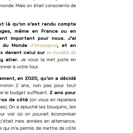
monde. Mais on était conscients de
est là qu’on s’est rendu compte
yages, même en France ou en
ent important pour nous. J’ai
ur du Monde
d’Iznowgood
, et en
x devant celui sur
la muraille de
t y aller.
Je vous la met juste en
onner à votre tour.
ement, en 2020, qu’on a décidé
environ 2 ans, non pas pour tout
ir le budget suffisant.
2 ans pour
uros de côté
(on vous en reparlera
as). On a épluché les bouquins, les
ur voir où on pouvait économiser
 c’était mes années en alternance,
 ce qui m’a permis de mettre de côté