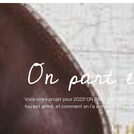
On part
Voilà notre projet pour 2022! ON PART EN TOUR DU
fou est arrivé, et comment on l’a annoncé à nos fa