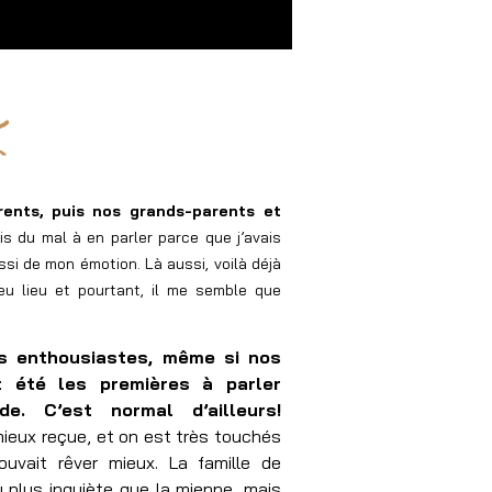
s
nts, puis nos grands-parents et
s du mal à en parler parce que j’avais
ssi de mon émotion. Là aussi, voilà déjà
 lieu et pourtant, il me semble que
s enthousiastes, même si nos
 été les premières à parler
de. C’est normal d’ailleurs!
ieux reçue, et on est très touchés
uvait rêver mieux. La famille de
 plus inquiète que la mienne, mais