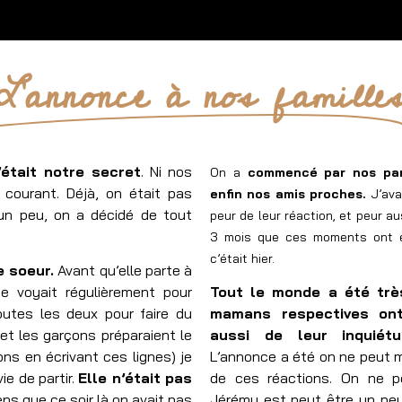
L'annonce à nos famille
était notre secret
. Ni nos
On a
commencé par nos pare
 courant. Déjà, on était pas
enfin nos amis proches.
J’avai
t un peu, on a décidé de tout
peur de leur réaction, et peur au
3 mois que ces moments ont eu
c’était hier.
e soeur.
Avant qu’elle parte à
e voyait régulièrement pour
Tout le monde a été trè
outes les deux pour faire du
mamans respectives ont
et les garçons préparaient le
aussi de leur inquiétu
ns en écrivant ces lignes) je
L’annonce a été on ne peut m
ie de partir.
Elle n’était pas
de ces réactions. On ne po
ns que ce soir là on avait pas
Jérémy est peut être un peu