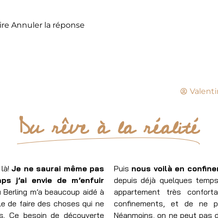
re Annuler la réponse
Valenti
Du rêve à la réalité
 là!
Je ne saurai même pas
Puis
nous voilà en confin
s j’ai envie de m’enfuir
depuis déjà quelques temps
 Berling m’a beaucoup aidé à
appartement très conforta
le de faire des choses qui ne
confinements, et de ne pr
s. Ce besoin de découverte
Néanmoins, on ne peut pas di