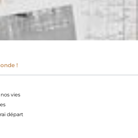
onde !
 nos vies
les
vrai départ