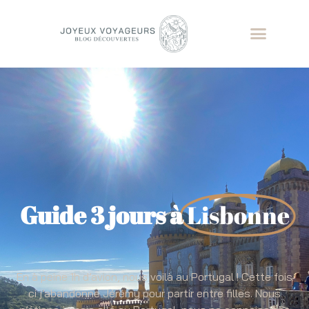
Guide 3 jours à
Lisbonne
En à peine 1h d’avion, nous voilà au Portugal ! Cette fois
ci j’abandonne Jérémy pour partir entre filles. Nous