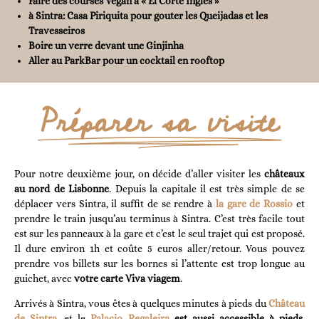
Faire des courses Vegan à « El Corte Inglés »
à Sintra: Casa Piriquita pour gouter les Queijadas et les
Travesseiros
Boire un verre devant une Ginjinha
Aller au ParkBar pour un cocktail en rooftop
Préparer sa visite
Pour notre deuxième jour, on décide d’aller visiter les
châteaux
au nord de Lisbonne
. Depuis la capitale il est très simple de se
déplacer vers Sintra, il suffit de se rendre à
la gare de Rossio
et
prendre le train jusqu’au terminus à Sintra. C’est très facile tout
est sur les panneaux à la gare et c’est le seul trajet qui est proposé.
Il dure environ 1h et coûte 5 euros aller/retour. Vous pouvez
prendre vos billets sur les bornes si l’attente est trop longue au
guichet, avec
votre carte Viva viagem
.
Arrivés à Sintra, vous êtes à quelques minutes à pieds du
Château
de Sintra
, et le
Palacio Regaleira
est aussi accessible à pieds.