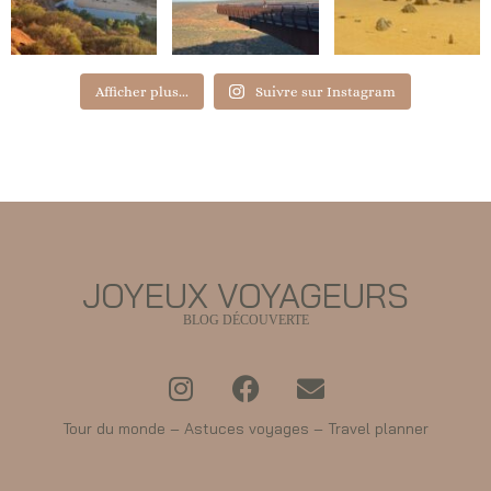
Afficher plus...
Suivre sur Instagram
JOYEUX VOYAGEURS
BLOG DÉCOUVERTE
Tour du monde – Astuces voyages – Travel planner