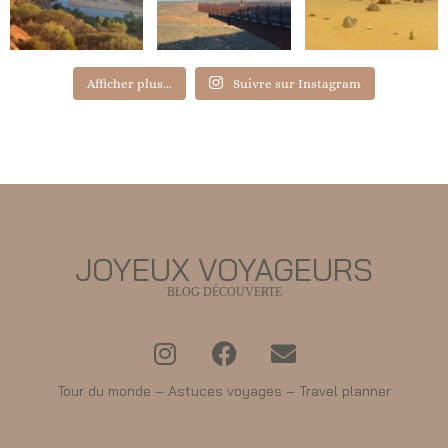
Afficher plus...
Suivre sur Instagram
JOYEUX VOYAGEURS
BLOG DÉCOUVERTE
Tour du monde – Astuces voyages – Travel planner