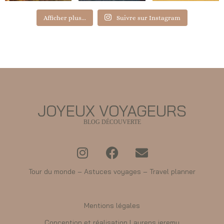
Afficher plus...
Suivre sur Instagram
JOYEUX VOYAGEURS
BLOG DÉCOUVERTE
Tour du monde – Astuces voyages – Travel planner
Mentions légales
Conception et réalisation Laurens jeremy