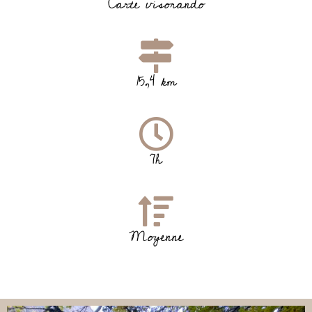
Carte visorando
15,4 km
7h
Moyenne