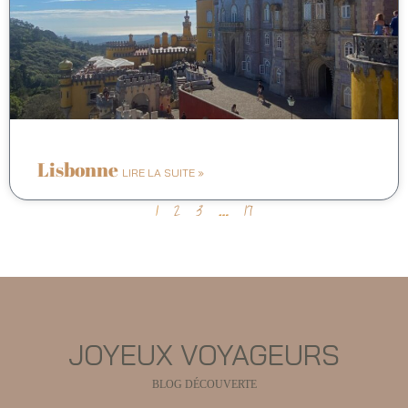
Lisbonne
LIRE LA SUITE »
1
2
3
…
17
JOYEUX VOYAGEURS
BLOG DÉCOUVERTE