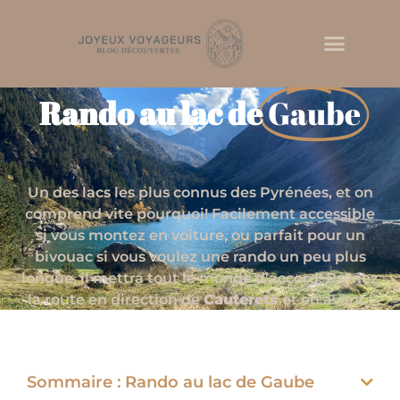
Rando au lac de
Gaube
Un des lacs les plus connus des Pyrénées, et on
comprend vite pourquoi! Facilement accessible
si vous montez en voiture, ou parfait pour un
bivouac si vous voulez une rando un peu plus
longue, il mettra tout le monde d’accord! Prenez
la route en direction de
Cauterets
et en avant !
Sommaire : Rando au lac de Gaube